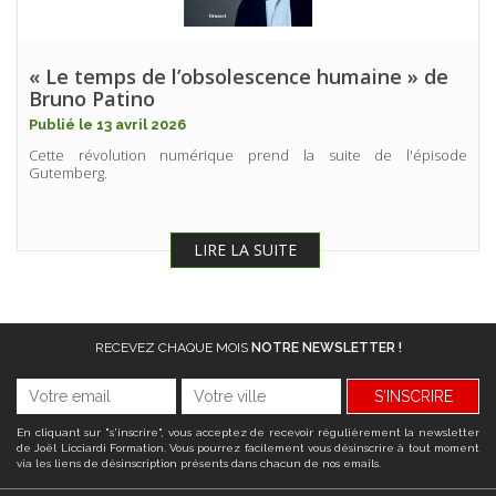
« Le temps de l’obsolescence humaine » de
Bruno Patino
Publié le 13 avril 2026
Cette révolution numérique prend la suite de l'épisode
Gutemberg.
LIRE LA SUITE
RECEVEZ CHAQUE MOIS
NOTRE NEWSLETTER !
S'INSCRIRE
En cliquant sur "s'inscrire", vous acceptez de recevoir régulièrement la newsletter
de Joël Licciardi Formation. Vous pourrez facilement vous désinscrire à tout moment
via les liens de désinscription présents dans chacun de nos emails.