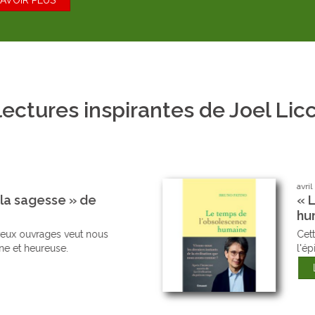
SAVOIR PLUS
lectures inspirantes de Joel Licc
av
l’obsolescence
«
uno Patino
A
rique prend la suite de
Vo
.
se