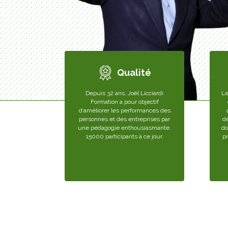
Qualité
Depuis 32 ans, Joël Licciardi
Le
Formation a pour objectif
d’améliorer les performances des
personnes et des entreprises par
d
une pédagogie enthousiasmante.
do
15000 participants à ce jour.
p