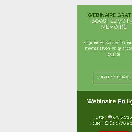
WEBINAIRE GRAT
BOOSTEZ VOT
MÉMOIRE
Augmentez vos performan
mémorisation, en quantité,
qualité
VOIR LE WEBINAIRE
Webinaire En li
Date :
03/09/20
Heure :
De 19:00 à 