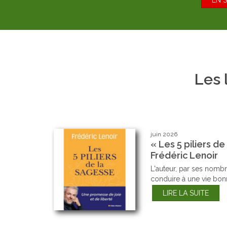
EN 
Les 
avril 2026
 de
« Le temps de 
humaine » de Br
ut nous
Cette révolution numé
l'épisode Gutemberg
LIRE LA SUITE