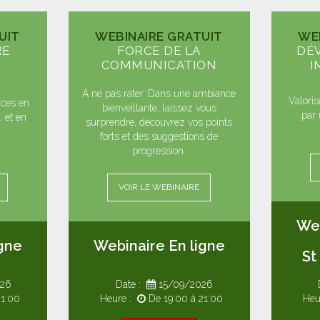
UIT
WEBINAIRE GRATUIT
WE
RE
FORCE DE LA
DÉ
COMMUNICATION
I
A ne pas rater. Dans une ambiance
Valoris
ces en
bienveillante, laissez vous
par 
 et en
surprendre, découvrez vos points
forts et des suggestions de
progression.
VOIR LE WEBINAIRE
Web
gne
Webinaire En ligne
St
26
Date :
15/09/2026
21:00
Heure :
De 19:00 à 21:00
Heu