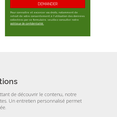
DEMANDER
Pour connaître et excercer vos droits, notamment de
retrait de votre consentement à l'utilisation des données
collectées par ce formulaire, veuillez consulter notre
politique de confidentialité.
tions
tant de découvrir le contenu, notre
entes. Un entretien personnalisé permet
ée.