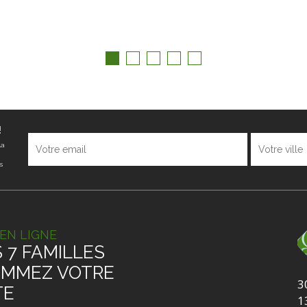
!
la
s
EN LIGNE
 7 FAMILLES
MMEZ VOTRE
3
TE
1