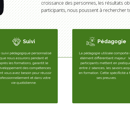
croissance des personnes, les résultats ob
participants, nous poussent à rechercher to
Suivi
Pédagogie
 suivi pédagogique personnalisé
La pédagogie utilisée comporte
que nous assurons pendant et
élément différentiant majeur : l
après les formations, garantit le
participants mettent en pratiqu
éveloppement des compétences
entre 2 séances, les savoirs acq
nt vous avez besoin pour réussir
en formation. Cette spécificité a f
rofessionnellement et dans votre
ses preuves.
vie quotidienne.