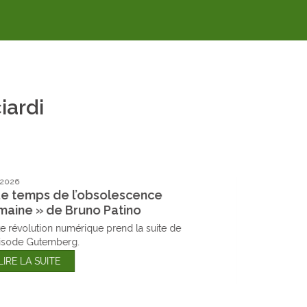
iardi
ril 2026
 Le Guide anti-Alzheimer » de Philippe
mouyel
tre cerveau ne s'use que si vous ne vous en
rvez pas.
LIRE LA SUITE