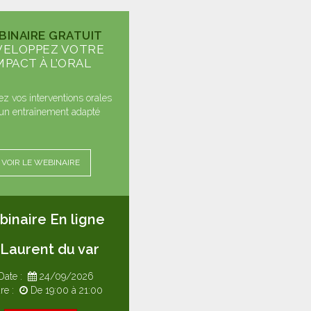
BINAIRE GRATUIT
VELOPPEZ VOTRE
MPACT À L’ORAL
ez vos interventions orales
un entraînement adapté
VOIR LE WEBINAIRE
inaire En ligne
 Laurent du var
Date :
24/09/2026
re :
De 19:00 à 21:00