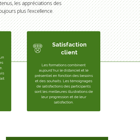
tenus, les appréciations des
ujours plus l’excellence.
Satisfaction
client
 un
es
Les formations combinent
e,
aujourd’hui le distanciel et le
uis
présentiel en fonction des besoins
ait
et des souhaits. Les témoignages
de satisfactions des participants
sont les meilleures illustrations de
leur progression et de leur
satisfaction.