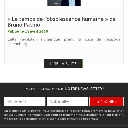
« Le temps de l’obsolescence humaine » de
Bruno Patino
Publié le 13 avril 2026
Cette révolution numérique prend la suite de l'épisode
Gutemberg.
LIRE LA SUITE
RECEVEZ CHAQUE MOIS
NOTRE NEWSLETTER !
S'INSCRIRE
En cliquant sur "s'inscrire", vous acceptez de recevoir régulièrement la newsletter
de Joël Licciardi Formation. Vous pourrez facilement vous désinscrire à tout moment
via les liens de désinscription présents dans chacun de nos emails.