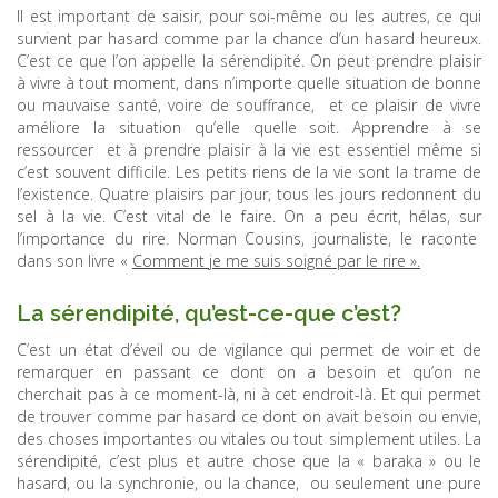
Il est important de saisir, pour soi-même ou les autres, ce qui
survient par hasard comme par la chance d’un hasard heureux.
C’est ce que l’on appelle la sérendipité. On peut prendre plaisir
à vivre à tout moment, dans n’importe quelle situation de bonne
ou mauvaise santé, voire de souffrance, et ce plaisir de vivre
améliore la situation qu’elle quelle soit. Apprendre à se
ressourcer et à prendre plaisir à la vie est essentiel même si
c’est souvent difficile. Les petits riens de la vie sont la trame de
l’existence. Quatre plaisirs par jour, tous les jours redonnent du
sel à la vie. C’est vital de le faire. On a peu écrit, hélas, sur
l’importance du rire. Norman Cousins, journaliste, le raconte
dans son livre «
Comment je me suis soigné par le rire ».
La sérendipité, qu’est-ce-que c’est?
C’est un état d’éveil ou de vigilance qui permet de voir et de
remarquer en passant ce dont on a besoin et qu’on ne
cherchait pas à ce moment-là, ni à cet endroit-là. Et qui permet
de trouver comme par hasard ce dont on avait besoin ou envie,
des choses importantes ou vitales ou tout simplement utiles. La
sérendipité, c’est plus et autre chose que la « baraka » ou le
hasard, ou la synchronie, ou la chance, ou seulement une pure