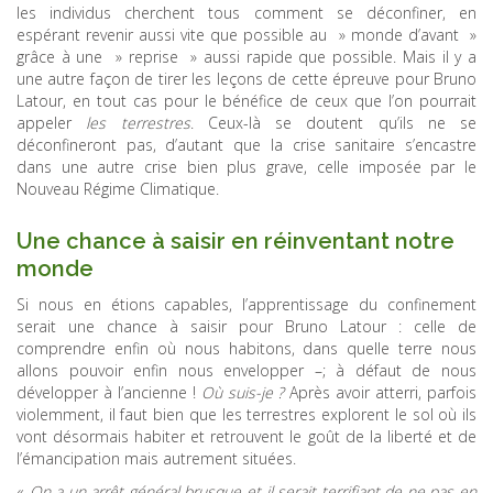
les individus cherchent tous comment se déconfiner, en
espérant revenir aussi vite que possible au » monde d’avant »
grâce à une » reprise » aussi rapide que possible. Mais il y a
une autre façon de tirer les leçons de cette épreuve pour Bruno
Latour, en tout cas pour le bénéfice de ceux que l’on pourrait
appeler
les terrestres
. Ceux-là se doutent qu’ils ne se
déconfineront pas, d’autant que la crise sanitaire s’encastre
dans une autre crise bien plus grave, celle imposée par le
Nouveau Régime Climatique.
Une chance à saisir en réinventant notre
monde
Si nous en étions capables, l’apprentissage du confinement
serait une chance à saisir pour Bruno Latour : celle de
comprendre enfin où nous habitons, dans quelle terre nous
allons pouvoir enfin nous envelopper –; à défaut de nous
développer à l’ancienne !
Où suis-je ?
Après avoir atterri, parfois
violemment, il faut bien que les terrestres explorent le sol où ils
vont désormais habiter et retrouvent le goût de la liberté et de
l’émancipation mais autrement situées.
«
On a un arrêt général brusque et il serait terrifiant de ne pas en