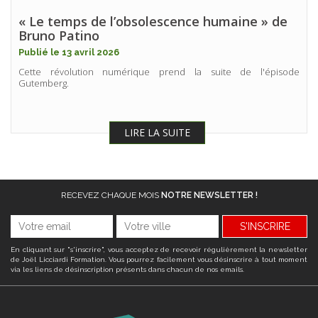
« Le temps de l’obsolescence humaine » de
Bruno Patino
Publié le 13 avril 2026
Cette révolution numérique prend la suite de l'épisode
Gutemberg.
LIRE LA SUITE
RECEVEZ CHAQUE MOIS
NOTRE NEWSLETTER !
S'INSCRIRE
En cliquant sur "s'inscrire", vous acceptez de recevoir régulièrement la newsletter
de Joël Licciardi Formation. Vous pourrez facilement vous désinscrire à tout moment
via les liens de désinscription présents dans chacun de nos emails.