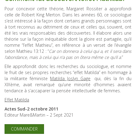
Pour concevoir cette théorie, Margaret Rossiter a approfondi
celle de Robert King Merton. Dans les années 60, ce sociologue
s’est intéressé à la façon dont certains grands personnages sont
à tort reconnus au détriment de ceux et celles qui, souvent, ont
été les vrais responsables des découvertes. Il élabore alors une
théorie sur la façon inéquitable dont la gloire est partagée, qu’il
nomme “l’effet Mathieu”, en référence à un verset de l’évangile
selon Mathieu 13:12 : “
Car on donnera à celui qui a, et il sera dans
l’abondance, mais à celui qui n’a pas on ôtera même ce qu’il a.
”
Elle approfondit donc les recherches du sociologue, et nomme
le fruit de ses propres recherches “effet Matilda” en hommage à
la militante féministe
Matilda Joslyn Gage
qui, dès la fin du
XIXème, avait remarqué qu’une minorité d’hommes avaient
tendance à s’accaparer la pensée intellectuelle de femmes.
Effet Matilda
Actes Sud-2 octobre 2011
Editeur Mare&Martin – 2 Sept 2021
COMMANDER