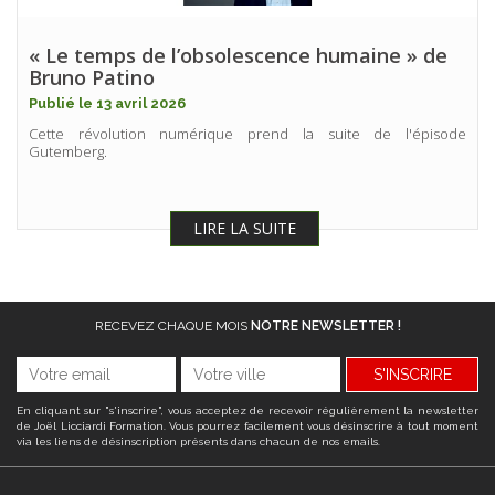
« Le temps de l’obsolescence humaine » de
Bruno Patino
Publié le 13 avril 2026
Cette révolution numérique prend la suite de l'épisode
Gutemberg.
LIRE LA SUITE
RECEVEZ CHAQUE MOIS
NOTRE NEWSLETTER !
S'INSCRIRE
En cliquant sur "s'inscrire", vous acceptez de recevoir régulièrement la newsletter
de Joël Licciardi Formation. Vous pourrez facilement vous désinscrire à tout moment
via les liens de désinscription présents dans chacun de nos emails.