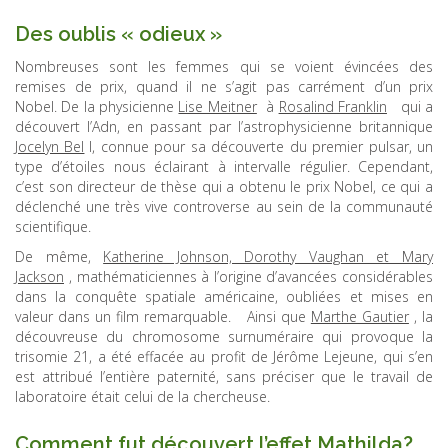
Des oublis « odieux »
Nombreuses sont les femmes qui se voient évincées des
remises de prix, quand il ne s’agit pas carrément d’un prix
Nobel. De la physicienne
Lise Meitner
à
Rosalind Franklin
qui a
découvert l’Adn, en passant par l’astrophysicienne britannique
Jocelyn Bel
l, connue pour sa découverte du premier pulsar, un
type d’étoiles nous éclairant à intervalle régulier. Cependant,
c’est son directeur de thèse qui a obtenu le prix Nobel, ce qui a
déclenché une très vive controverse au sein de la communauté
scientifique.
De même,
Katherine Johnson, Dorothy Vaughan et Mary
Jackson
, mathématiciennes à l’origine d’avancées considérables
dans la conquête spatiale américaine, oubliées et mises en
valeur dans un film remarquable. Ainsi que
Marthe Gautier
, la
découvreuse du chromosome surnuméraire qui provoque la
trisomie 21, a été effacée au profit de Jérôme Lejeune, qui s’en
est attribué l’entière paternité, sans préciser que le travail de
laboratoire était celui de la chercheuse.
Comment fut découvert l’effet Mathilda?