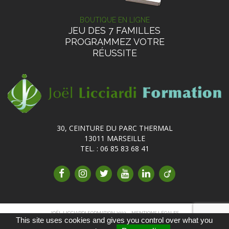
BOUTIQUE EN LIGNE
JEU DES 7 FAMILLES
PROGRAMMEZ VOTRE
RÉUSSITE
30, CEINTURE DU PARC THERMAL
13011 MARSEILLE
TEL. : 06 85 83 68 41
JOËL LICCIARDI FORMATION 2022
MENTIONS LÉGALES
This site uses cookies and gives you control over what you
POLITIQUE DE CONFIDENTIALITÉ
CONDITIONS GÉNÉRALES DE VENTE