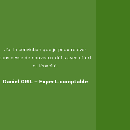
Depuis
formate
J’ai la conviction que je peux relever
appli
sans cesse de nouveaux défis avec effort
apprises
et ténacité.
vivantes
assimile
Daniel GRIL – Expert-comptable
Cath