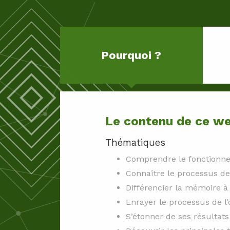
Pourquoi ?
Le contenu de ce web
Thématiques
Comprendre le fonctionn
Connaître le processus d
Différencier la mémoire à
Enrayer le processus de l’
S’étonner de ses résultat