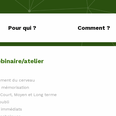
Pour qui ?
Comment ?
inaire/atelier
ement du cerveau
e mémorisation
 Court, Moyen et Long terme
oubli
s immédiats