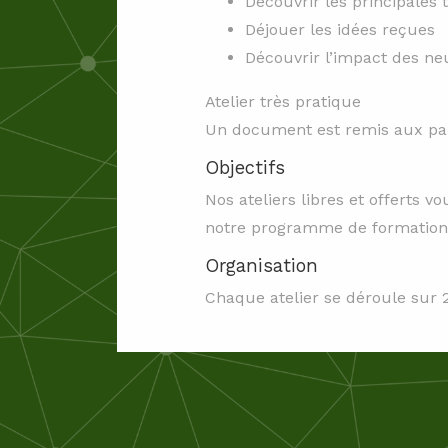
Découvrir les principales
Déjouer les idées reçues
Découvrir l’impact des ne
Atelier très pratique
Un document est remis aux par
Objectifs
Nos ateliers libres et offerts
notre programme de formation. 
Organisation
Chaque atelier se déroule sur 