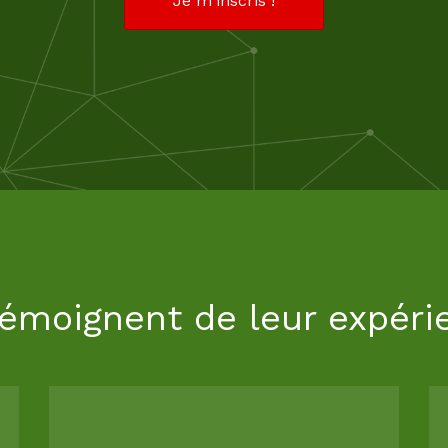
Je m'inscris !
 témoignent de leur expéri