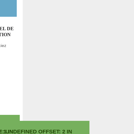
EL DE
TION
ciez
 1 IN
E
: UNDEFINED OFFSET: 2 IN