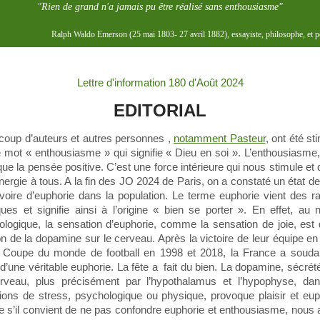
"Rien de grand n'a jamais pu être réalisé sans enthousiasme"
Ralph Waldo Emerson (25 mai 1803- 27 avril 1882), essayiste, philosophe, et p
Lettre d'information 180 d'Août 2024
EDITORIAL
oup d’auteurs et autres personnes ,
notamment Pasteur
, ont été st
e mot « enthousiasme » qui signifie « Dieu en soi ». L’enthousiasme,
que la pensée positive. C’est une force intérieure qui nous stimule et
énergie à tous. A la fin des JO 2024 de Paris, on a constaté un état de
 voire d’euphorie dans la population. Le terme euphorie vient des r
ues et signifie ainsi à l’origine « bien se porter ». En effet, au 
ologique, la sensation d’euphorie, comme la sensation de joie, est
ion de la dopamine sur le cerveau. Après la victoire de leur équipe en 
 Coupe du monde de football en 1998 et 2018, la France a souda
 d’une véritable euphorie. La fête a fait du bien. La dopamine, sécrét
erveau, plus précisément par l’hypothalamus et l’hypophyse, dan
tions de stress, psychologique ou physique, provoque plaisir et eup
s’il convient de ne pas confondre euphorie et enthousiasme, nous