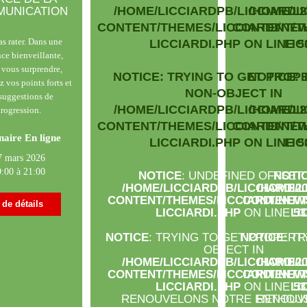
/HOME/LICCIARDPB/LICCIARDI2
/HOME/LI
UNICATION
CONTENT/THEMES/LICCIARDI/NE
CONTENT/T
as rater. Dans une
LICCIARDI.PHP
ON LINE
LIC
5
ce bienveillante,
z vous surprendre,
NOTICE
: TRYING TO GET PROP
NOTICE
:
 vos points forts et
NON-OBJECT IN
suggestions de
/HOME/LICCIARDPB/LICCIARDI2
/HOME/LI
rogression.
CONTENT/THEMES/LICCIARDI/NE
CONTENT/T
aire En ligne
LICCIARDI.PHP
ON LINE
LIC
5
7 mars 2026
:00 à 21:00
NOTICE
: UNDEFINED OFFSET: 
NOTI
/HOME/LICCIARDPB/LICCIARDI20
/HOME/L
CONTENT/THEMES/LICCIARDI/NEW
CONTENT/T
 de détails
LICCIARDI.PHP
ON LINE
LI
53
NOTICE
: TRYING TO GET PROPERT
NOTICE
: T
OBJECT IN
/HOME/LICCIARDPB/LICCIARDI20
/HOME/L
CONTENT/THEMES/LICCIARDI/NEW
CONTENT/T
LICCIARDI.PHP
ON LINE
LI
53
RENOUVELONS NOTRE ENTHOU
RENOUV