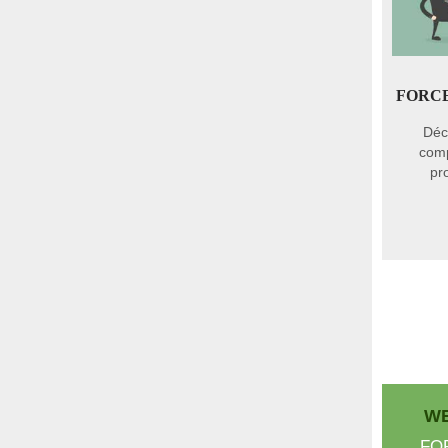
FORC
Déc
comp
pr
WE
FO