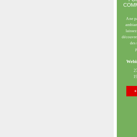
COMM
A ne p
ambian
laisse
découvrez
des 
p
Webin
2
19
+