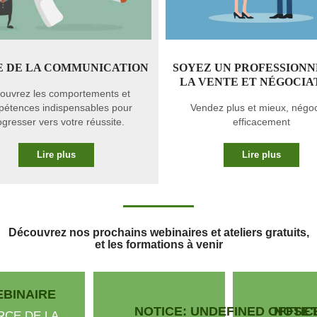
E DE LA COMMUNICATION
SOYEZ UN PROFESSIONN
LA VENTE ET NÉGOCIA
ouvrez les comportements et
étences indispensables pour
Vendez plus et mieux, négo
ogresser vers votre réussite.
efficacement
Lire plus
Lire plus
Découvrez nos prochains webinaires et ateliers gratuits,
et les formations à venir
BINAIRE
NOTICE
: UNDEFINED OFFSET:
NOTIC
RCE DE LA