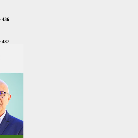
e
436
e
437