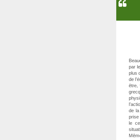
Beauc
par l
plus 
de l’
être,
grecq
physi
l’act
de la
prise
le c
situa
Même 