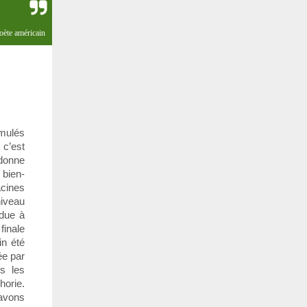
oète américain
imulés
 c’est
 donne
 bien-
acines
niveau
 due à
finale
in été
ée par
s les
horie.
 avons