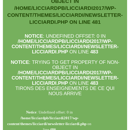
OBJECT IN
/HOME/LICCIARDPB/LICCIARDI2017/WP-
CONTENT/THEMES/LICCIARDI/NEWSLETTER-
LICCIARDI.PHP
ON LINE
481
NOTICE
: UNDEFINED OFFSET: 0 IN
/HOME/LICCIARDPB/LICCIARDI2017/WP-
CONTENT/THEMES/LICCIARDI/NEWSLETTER-
LICCIARDI.PHP
ON LINE
483
NOTICE
: TRYING TO GET PROPERTY OF NON-
OBJECT IN
/HOME/LICCIARDPB/LICCIARDI2017/WP-
CONTENT/THEMES/LICCIARDI/NEWSLETTER-
LICCIARDI.PHP
ON LINE
483
TIRONS DES ENSEIGNEMENTS DE CE QUI
NOUS ARRIVE
Notice
: Undefined offset: 0 in
/home/licciardpb/licciardi2017/wp-
content/themes/licciardi/newsletter-licciardi.php
on
line
486