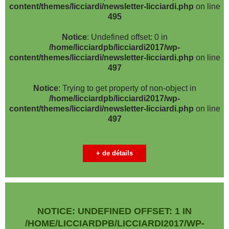
content/themes/licciardi/newsletter-licciardi.php
on line
495
Notice
: Undefined offset: 0 in
/home/licciardpb/licciardi2017/wp-
content/themes/licciardi/newsletter-licciardi.php
on line
497
Notice
: Trying to get property of non-object in
/home/licciardpb/licciardi2017/wp-
content/themes/licciardi/newsletter-licciardi.php
on line
497
+ de détails
NOTICE
: UNDEFINED OFFSET: 1 IN
/HOME/LICCIARDPB/LICCIARDI2017/WP-