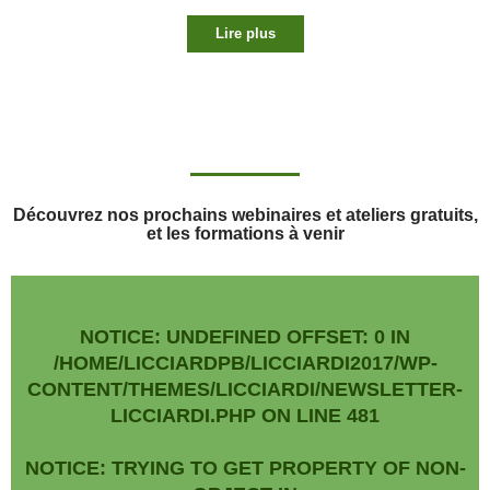
Lire plus
Découvrez nos prochains webinaires et ateliers gratuits,
et les formations à venir
NOTICE
: UNDEFINED OFFSET: 0 IN
/HOME/LICCIARDPB/LICCIARDI2017/WP-
CONTENT/THEMES/LICCIARDI/NEWSLETTER-
LICCIARDI.PHP
ON LINE
481
NOTICE
: TRYING TO GET PROPERTY OF NON-